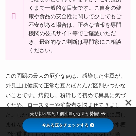
くまで一般的な目安です。ご自身の健
康や食品の安全性に関して少しでもご
不安がある場合は、正確な情報を専門
機関の公式サイト等でご確認いただ
き、最終的なご判断は専門家にご相談
ください。
この問題の最大の厄介な点は、感染した生豆が、
外見上は健康で正常な豆とほとんど区別がつかな
いことです。焙煎し、粉砕して初めて異臭に気づ
くため、ロースターや消費者を悩ませてきまし
売り切れ御免！個性豊かな豆が勢揃い☕️
た。しかし、ルワンダの生産者たちはこれに屈し
ませんでした。ウォッシングステーションの水槽
今ある豆をチェックする
で比重選別（水に浮かぶ密度の低い豆を取り除