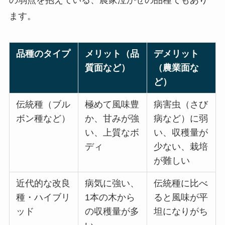
の弱点を抱えている、農家泣かせの品種でもあり
ます。
品種のタイプ
メリット（品
デメリット
質面など）
（農業面な
ど）
伝統種（ブル
極めて風味豊
病害虫（さび
ボン種など）
か、甘みが強
病など）に弱
い、上質なボ
い、収穫量が
ディ
少ない、栽培
が難しい
近代的な改良
病気に強い、
伝統種に比べ
種・ハイブリ
1本の木から
ると風味が平
ッド
の収穫量が多
坦になりがち