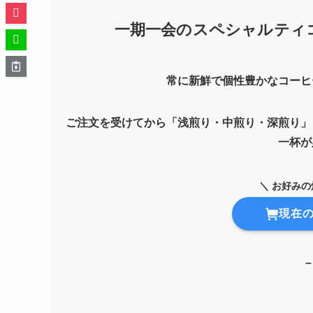
一期一会のスペシャルティ
常に新鮮で個性豊かなコーヒ
ご注文を受けてから「浅煎り・中煎り・深煎り」
一杯が
＼ お好み
現在
–