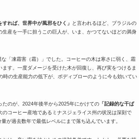
をすれば、世界中が風邪をひく」
と言われるほど、ブラジルの
の生産を一手に担うこの巨人が、いま、かつてないほどの満身
規模な「凍霜害（霜）」でした。コーヒーの木は寒さに弱く、霜
います。一度ダメージを受けた木が回復し、再び実をつけるま
この時の生産能力の低下が、ボディブローのように今も効いてい
のが、2024年後半から2025年にかけての
「記録的な干ば
大のコーヒー産地であるミナスジェライス州の状況は深刻で
分量が過去数年で最低レベルにまで落ち込んでいます。