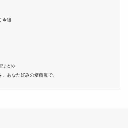
く今後
望まとめ
を、あなた好みの焙煎度で。